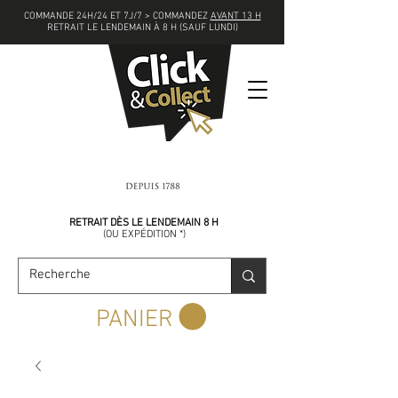
COMMANDE 24H/24 ET 7J/7 > COMMANDEZ
AVANT 13 H
RETRAIT LE LENDEMAIN À 8 H (SAUF LUNDI)
COMMANDEZ
AVANT 13 H
RETRAIT DÈS LE LENDEMAIN 8 H
(
OU EXPÉDITION *)
PANIER