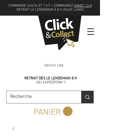
COMMANDE 24H/24 ET 7J/7 > COMMANDEZ
AVANT 13 H
RETRAIT LE LENDEMAIN À 8 H (SAUF LUNDI)
COMMANDEZ
AVANT 13 H
RETRAIT DÈS LE LENDEMAIN 8 H
(
OU EXPÉDITION *)
PANIER