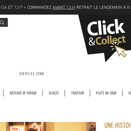
/24 ET 7J/7 > COMMANDEZ
AVANT 13 H
RETRAIT LE LENDEMAIN À 8 
GÂTEAUX DE VOYAGE
GLACES
TRAITEUR
PLATS DU JOUR
E
UNE HISTOI