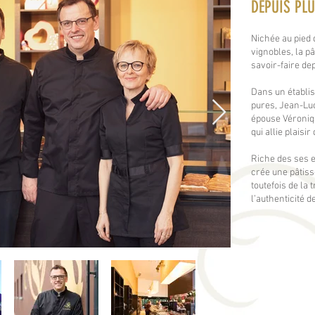
DEPUIS PLU
Nichée au pied
vignobles, la p
savoir­-faire de
Dans un établi
pures, Jean-Lu
épouse Véroniq
qui allie plaisir
Riche des ses e
crée une pâtiss
toutefois de la 
l’authenticité 