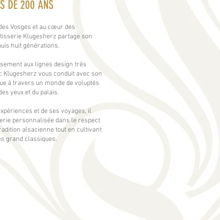
S DE 200 ANS
 des Vosges et au cœur des
âtisserie Klugesherz partage son
puis huit générations.
ssement aux lignes design très
c Klugesherz vous conduit avec son
ue à travers un monde de voluptés
 des yeux et du palais.
xpériences et de ses voyages, il
erie personnalisée dans le respect
tradition alsacienne tout en cultivant
des grand classiques.