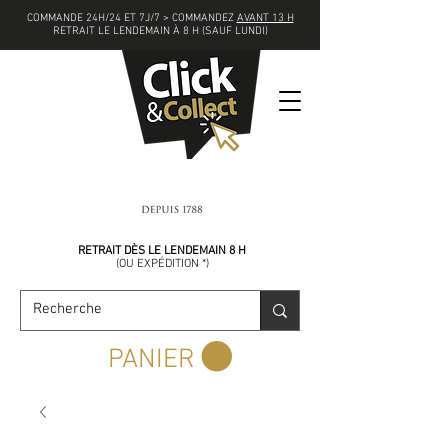
COMMANDE 24H/24 ET 7J/7 > COMMANDEZ
AVANT 13 H
RETRAIT LE LENDEMAIN À 8 H (SAUF LUNDI)
COMMANDEZ
AVANT 13 H
RETRAIT DÈS LE LENDEMAIN 8 H
(
OU EXPÉDITION *)
PANIER