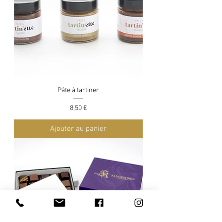
Pâte à tartiner
Prix
8,50 €
Ajouter au panier