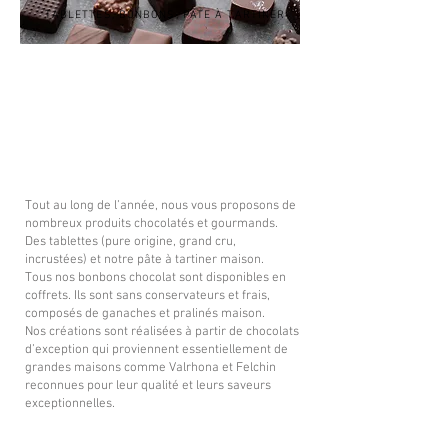
TABLETTES, BONBONS, PÂTE À TARTINER
CONSEIL DE DÉGUSTATION !
Nos chocolats sont frais
et fragiles,
n’attendez pas
pour les déguster !
A conserver entre +12°C et +18°C.
Tout au long de l’année, nous vous proposons de
nombreux produits chocolatés et gourmands.
Des tablettes (pure origine, grand cru,
incrustées) et notre pâte à tartiner maison.
Tous nos bonbons chocolat sont disponibles en
coffrets. Ils sont sans conservateurs et frais,
composés de ganaches et pralinés maison.
Nos créations sont réalisées à partir de chocolats
d’exception qui proviennent essentiellement de
grandes maisons comme Valrhona et Felchin
reconnues pour leur qualité et leurs saveurs
exceptionnelles.