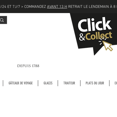
/24 ET 7J/7 > COMMANDEZ
AVANT 13 H
RETRAIT LE LENDEMAIN À 8 
GÂTEAUX DE VOYAGE
GLACES
TRAITEUR
PLATS DU JOUR
E