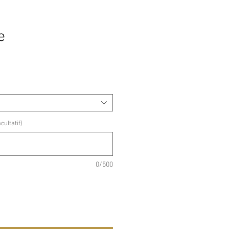
e
ultatif)
0/500