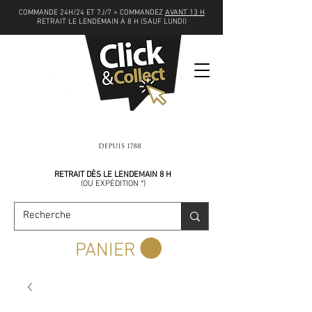
COMMANDE 24H/24 ET 7J/7 > COMMANDEZ
AVANT 13 H
RETRAIT LE LENDEMAIN À 8 H (SAUF LUNDI)
COMMANDEZ
AVANT 13 H
RETRAIT DÈS LE LENDEMAIN 8 H
(
OU EXPÉDITION *)
PANIER