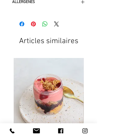
ALLERGÈNES
blé, œuf, lait, amandes, noisette,
arachides, fruits à coques.
Articles similaires