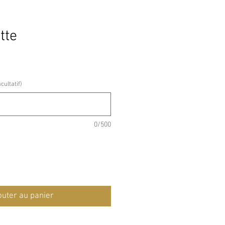
tte
ultatif)
0/500
outer au panier