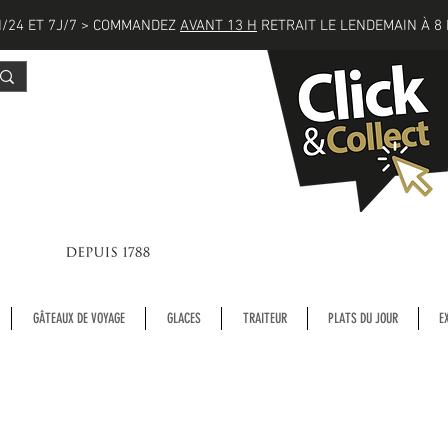
/24 ET 7J/7 > COMMANDEZ
AVANT 13 H
RETRAIT LE LENDEMAIN À 8 
GÂTEAUX DE VOYAGE
GLACES
TRAITEUR
PLATS DU JOUR
E