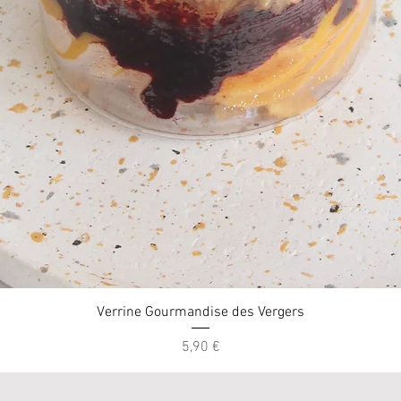
Aperçu rapide
Verrine Gourmandise des Vergers
Prix
5,90 €