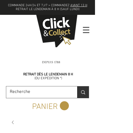
COMMANDE 24H/24 ET 7J/7 > COMMANDEZ
AVANT 13 H
RETRAIT LE LENDEMAIN À 8 H (SAUF LUNDI)
COMMANDEZ
AVANT 13 H
RETRAIT DÈS LE LENDEMAIN 8 H
(
OU EXPÉDITION *)
PANIER