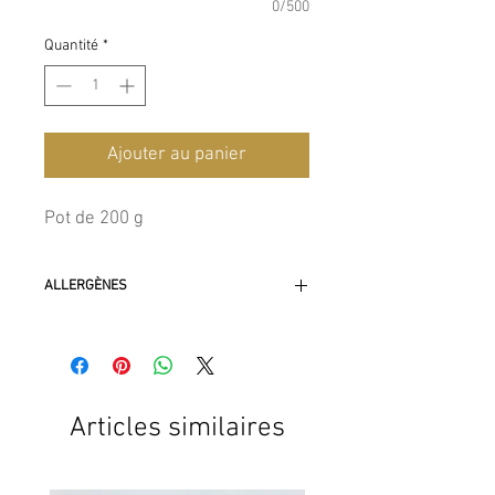
0/500
Quantité
*
Ajouter au panier
Pot de 200 g
ALLERGÈNES
Gluten, lait, oeuf, amandes, noisettes,
arachides, fruits à coques, soja
Articles similaires