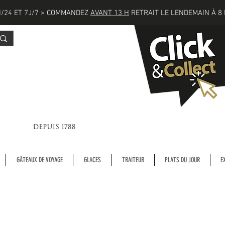
/24 ET 7J/7 > COMMANDEZ
AVANT 13 H
RETRAIT LE LENDEMAIN À 8 
GÂTEAUX DE VOYAGE
GLACES
TRAITEUR
PLATS DU JOUR
E