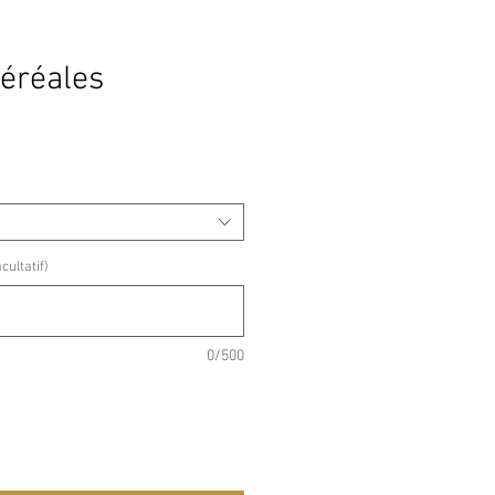
céréales
ultatif)
0/500