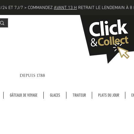
/24 ET 7J/7 > COMMANDEZ
AVANT 13 H
RETRAIT LE LENDEMAIN À 8 
GÂTEAUX DE VOYAGE
GLACES
TRAITEUR
PLATS DU JOUR
E